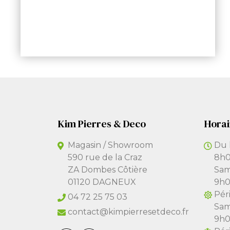
Kim Pierres & Deco
Horai
Magasin / Showroom
Du 
590 rue de la Craz
8h0
ZA Dombes Côtière
Sam
01120 DAGNEUX
9h0
Péri
04 72 25 75 03
Sam
contact@kimpierresetdeco.fr
9h0