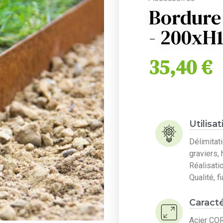
Bordure
- 200x
35,40
€
Utilisat
Délimitat
graviers, 
Réalisati
Qualité, f
Caracté
Acier C