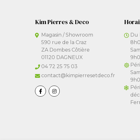
Kim Pierres & Deco
Horai
Magasin / Showroom
Du 
590 rue de la Craz
8h0
ZA Dombes Côtière
Sam
01120 DAGNEUX
9h0
Péri
04 72 25 75 03
Sam
contact@kimpierresetdeco.fr
9h0
Pér
déc
Fer